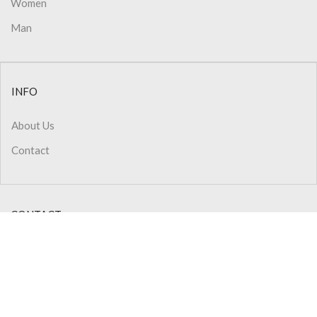
Women
Man
INFO
About Us
Contact
CONTACT
Phone: +90 (232) 445 48 44
Phone: 0850 308 02 50
Pbx : +90 (232) 445 48 54