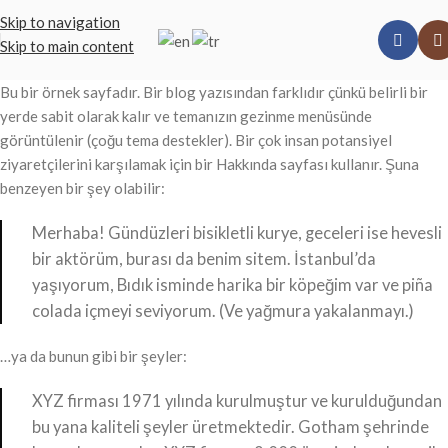
Skip to navigation
Skip to main content
Bu bir örnek sayfadır. Bir blog yazısından farklıdır çünkü belirli bir
yerde sabit olarak kalır ve temanızın gezinme menüsünde
görüntülenir (çoğu tema destekler). Bir çok insan potansiyel
ziyaretçilerini karşılamak için bir Hakkında sayfası kullanır. Şuna
benzeyen bir şey olabilir:
Merhaba! Gündüzleri bisikletli kurye, geceleri ise hevesli
bir aktörüm, burası da benim sitem. İstanbul’da
yaşıyorum, Bıdık isminde harika bir köpeğim var ve piña
colada içmeyi seviyorum. (Ve yağmura yakalanmayı.)
…ya da bunun gibi bir şeyler:
XYZ firması 1971 yılında kurulmuştur ve kurulduğundan
bu yana kaliteli şeyler üretmektedir. Gotham şehrinde